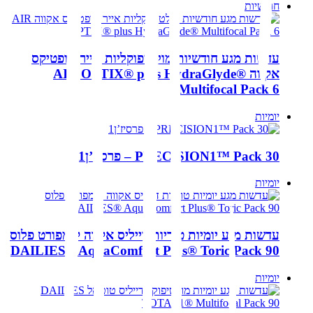
חודשיות
עדשות מגע חודשיות מולטיפוקליות אייר אופטיקס
אקווה AIR OPTIX® plus HydraGlyde®
Multifocal Pack 6
יומיות
PRECISION1™ Pack 30 – פרסיז’ן1
יומיות
עדשות מגע יומיות טוריות דייליס אקווה קומפורט פלוס
DAILIES® AquaComfort Plus® Toric Pack 90
יומיות