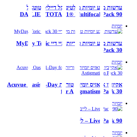
עדשות מגע יומיות מולטיפוקל דייליס טוטאל
DAILIES TOTAL1® Multifocal Pack 90
יומיות
עדשות מגע יומיות טוריות מיי דיי MyDay Toric
Pack 30
יומיות
אקיוביו אואזיס יומיות טוריות Acuvue Oasis 1-Day
for Astigmatism Pack 30
יומיות
Live Pack 90 – לייב
יומיות