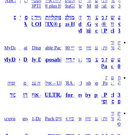
עדשות מגע חודשיות מולטיפוקליות אייר אופטיקס
אקווה AIR OPTIX® plus HydraGlyde®
Multifocal Pack 3
יומיות
עדשות מגע יומיות מיי דיי MyDay Daily Disposable
Pack 90
חודשיות
ULTRA for Presbyopia Pack 3 – אולטרה עבור
פרסביופיה
יומיות