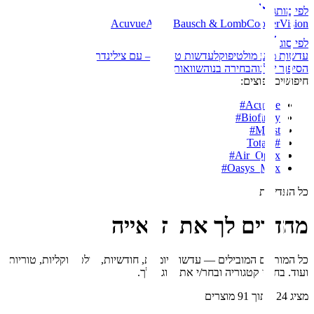
לפי מותג
Acuvue
Alcon
Bausch & Lomb
CooperVision
לפי סוג
עדשות מגע מולטיפוקל
עדשות טוריות – עם צילינדר
הסיפור שלנו
הבחירה בנו
השוואות
חיפושים נפוצים:
#
Acuvue
#
Biofinity
#
Moist
Total1
#
#
Air_Optix
#
Oasys_Max
כל העדשות
מחדדים לך את הראייה
כל המותגים המובילים — עדשות יומיות, חודשיות, מולטיפוקליות, טוריות
ועוד. בחר/י קטגוריה ובחר/י את הזוג שלך.
מציג
24
מתוך
91
מוצרים