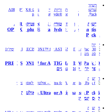
חודשיות
עדשות מגע חודשיות טוריות אייר אופטיקס AIR
OPTIX® plus HydraGlyde® for Astigmatism
Pack 3
יומיות
PRECISION1™ for ASTIGMATISM Pack 30
– פרסיז’ן1 לאסטיגמטים
חודשיות
Ultra for Astigmatism Pack 6 – אולטרה
לאסטיגמטים
חודשיות