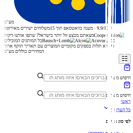
מע"מ
·
⭐ 9.9/10 · מענה בוואטסאפ תוך 15
משלוחים ישירים מאירופה
·
מצאתם מבצע זול יותר בישראל? שתפו אותנו
·
דקות
·
כל
כל המותגים המובילים
·
כל
ללא תלות בספקים מקומיים
·
המוצרים עם תאריך תוקף ארוך
·
המחירים כוללים מע"מ
·
חיפוש מוצרים
חיפוש מוצרים
ראשי
כל העדשות
לפי סוג מרשם