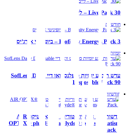
Live Pack 30 – לייב
חודשיות
Biofinity Energys Pack 3 – ביופיניטי אנרג’יס
יומיות
עדשות מגע יומיות סופלנס וואן דיי SofLens Daily
Disposable Pack 90
חודשיות
עדשות מגע חודשיות טוריות אייר אופטיקס AIR
OPTIX® plus HydraGlyde® for Astigmatism
Pack 6