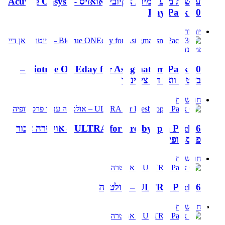
עדשות מגע יומיות אקיוביו אואזיס Acuvue Oasys 1-
Day Pack 90
יומיות
Biotrue ONEday for Astigmatism Pack 30 –
ביוטרו וואן דיי צילינדר
חודשיות
ULTRA for Presbyopia Pack 6 – אולטרה עבור
פרסביופיה
חודשיות
ULTRA Pack 6 – אולטרה
חודשיות