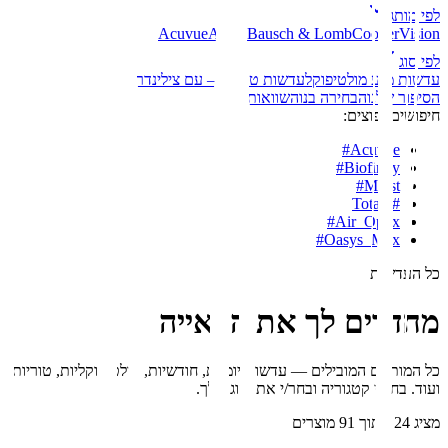
לפי מותג
Acuvue
Alcon
Bausch & Lomb
CooperVision
לפי סוג
עדשות מגע מולטיפוקל
עדשות טוריות – עם צילינדר
הסיפור שלנו
הבחירה בנו
השוואות
חיפושים נפוצים:
#
Acuvue
#
Biofinity
#
Moist
Total1
#
#
Air_Optix
#
Oasys_Max
כל העדשות
מחדדים לך את הראייה
כל המותגים המובילים — עדשות יומיות, חודשיות, מולטיפוקליות, טוריות
ועוד. בחר/י קטגוריה ובחר/י את הזוג שלך.
מציג
24
מתוך
91
מוצרים