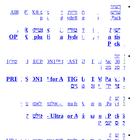
חודשיות
עדשות מגע חודשיות טוריות אייר אופטיקס AIR
OPTIX® plus HydraGlyde® for Astigmatism
Pack 3
יומיות
PRECISION1™ for ASTIGMATISM Pack 30
– פרסיז’ן1 לאסטיגמטים
חודשיות
Ultra for Astigmatism Pack 6 – אולטרה
לאסטיגמטים
חודשיות