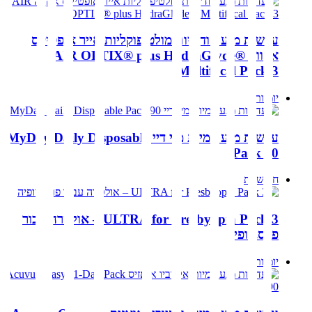
עדשות מגע חודשיות מולטיפוקליות אייר אופטיקס
אקווה AIR OPTIX® plus HydraGlyde®
Multifocal Pack 3
יומיות
עדשות מגע יומיות מיי דיי MyDay Daily Disposable
Pack 90
חודשיות
ULTRA for Presbyopia Pack 3 – אולטרה עבור
פרסביופיה
יומיות