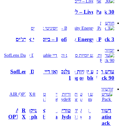
Live Pack 30 – לייב
חודשיות
Biofinity Energys Pack 3 – ביופיניטי אנרג’יס
יומיות
עדשות מגע יומיות סופלנס וואן דיי SofLens Daily
Disposable Pack 90
חודשיות
עדשות מגע חודשיות טוריות אייר אופטיקס AIR
OPTIX® plus HydraGlyde® for Astigmatism
Pack 6