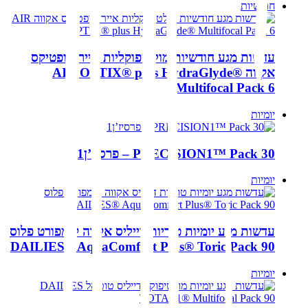
חודשיות
עדשות מגע חודשיות מולטיפוקליות אייר אופטיקס
אקווה AIR OPTIX® plus HydraGlyde®
Multifocal Pack 6
יומיות
PRECISION1™ Pack 30 – פרסיז’ן1
יומיות
עדשות מגע יומיות טוריות דייליס אקווה קומפורט פלוס
DAILIES® AquaComfort Plus® Toric Pack 90
יומיות