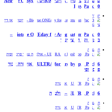
עדשות מגע יומיות אקיוביו אואזיס Acuvue Oasys 1-
Day Pack 90
יומיות
Biotrue ONEday for Astigmatism Pack 30 –
ביוטרו וואן דיי צילינדר
חודשיות
ULTRA for Presbyopia Pack 6 – אולטרה עבור
פרסביופיה
חודשיות
ULTRA Pack 6 – אולטרה
חודשיות