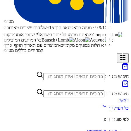
מע"מ
·
⭐ 9.9/10 · מענה בוואטסאפ תוך 15
משלוחים ישירים מאירופה
·
מצאתם מבצע זול יותר בישראל? שתפו אותנו
·
דקות
·
כל
כל המותגים המובילים
·
כל
ללא תלות בספקים מקומיים
·
המוצרים עם תאריך תוקף ארוך
·
המחירים כוללים מע"מ
·
חיפוש מוצרים
חיפוש מוצרים
ראשי
כל העדשות
לפי סוג מרשם