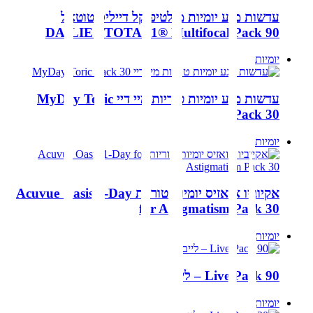
עדשות מגע יומיות מולטיפוקל דייליס טוטאל
DAILIES TOTAL1® Multifocal Pack 90
יומיות
עדשות מגע יומיות טוריות מיי דיי MyDay Toric
Pack 30
יומיות
אקיוביו אואזיס יומיות טוריות Acuvue Oasis 1-Day
for Astigmatism Pack 30
יומיות
Live Pack 90 – לייב
יומיות