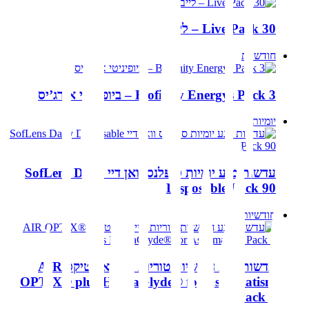
Live Pack 30 – לייב
חודשיות
Biofinity Energys Pack 3 – ביופיניטי אנרג’יס
יומיות
עדשות מגע יומיות סופלנס וואן דיי SofLens Daily
Disposable Pack 90
חודשיות
עדשות מגע חודשיות טוריות אייר אופטיקס AIR
OPTIX® plus HydraGlyde® for Astigmatism
Pack 6