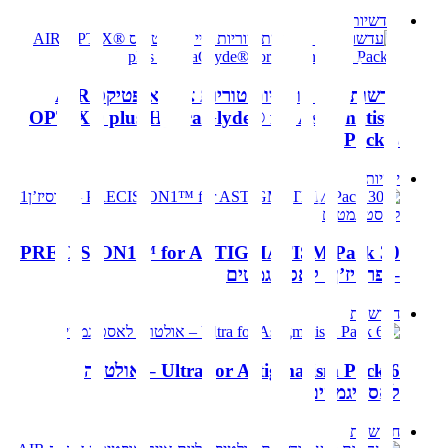
חודשיות
עדשות מגע חודשיות טוריות אייר אופטיקס AIR
OPTIX® plus HydraGlyde® for Astigmatism
Pack 3
יומיות
PRECISION1™ for ASTIGMATISM Pack 30
– פרסיז’ן1 לאסטיגמטים
חודשיות
Ultra for Astigmatism Pack 6 – אולטרה
לאסטיגמטים
חודשיות