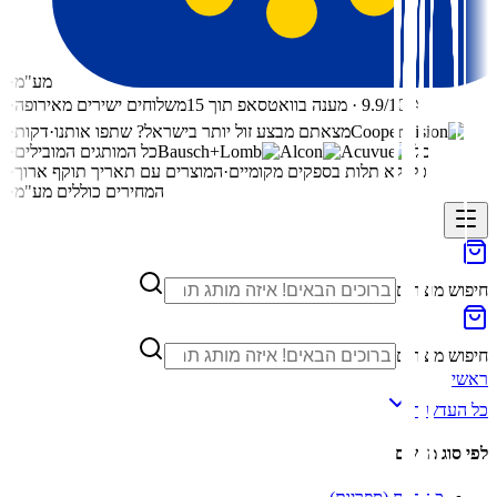
מע"מ
·
⭐ 9.9/10 · מענה בוואטסאפ תוך 15
משלוחים ישירים מאירופה
·
מצאתם מבצע זול יותר בישראל? שתפו אותנו
·
דקות
·
כל
כל המותגים המובילים
·
כל
ללא תלות בספקים מקומיים
·
המוצרים עם תאריך תוקף ארוך
·
המחירים כוללים מע"מ
·
חיפוש מוצרים
חיפוש מוצרים
ראשי
כל העדשות
לפי סוג מרשם