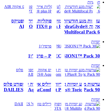
חודשיות
עדשות מגע חודשיות מולטיפוקליות אייר אופטיקס
אקווה AIR OPTIX® plus HydraGlyde®
Multifocal Pack 6
יומיות
PRECISION1™ Pack 30 – פרסיז’ן1
יומיות
עדשות מגע יומיות טוריות דייליס אקווה קומפורט פלוס
DAILIES® AquaComfort Plus® Toric Pack 90
יומיות