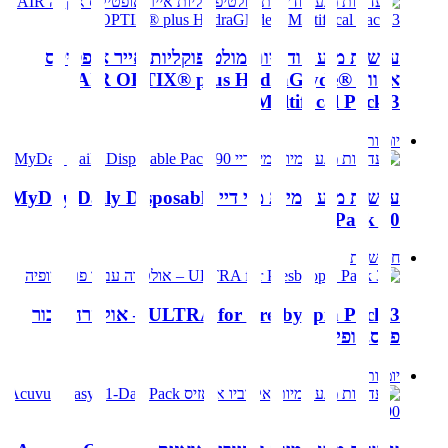
עדשות מגע חודשיות מולטיפוקליות אייר אופטיקס
אקווה AIR OPTIX® plus HydraGlyde®
Multifocal Pack 3
יומיות
עדשות מגע יומיות מיי דיי MyDay Daily Disposable
Pack 90
חודשיות
ULTRA for Presbyopia Pack 3 – אולטרה עבור
פרסביופיה
יומיות