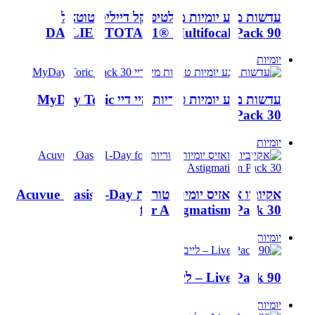
עדשות מגע יומיות מולטיפוקל דייליס טוטאל
DAILIES TOTAL1® Multifocal Pack 90
יומיות
עדשות מגע יומיות טוריות מיי דיי MyDay Toric
Pack 30
יומיות
אקיוביו אואזיס יומיות טוריות Acuvue Oasis 1-Day
for Astigmatism Pack 30
יומיות
Live Pack 90 – לייב
יומיות