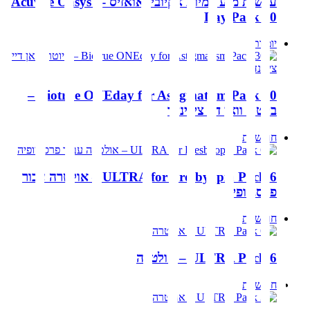
עדשות מגע יומיות אקיוביו אואזיס Acuvue Oasys 1-
Day Pack 90
יומיות
Biotrue ONEday for Astigmatism Pack 30 –
ביוטרו וואן דיי צילינדר
חודשיות
ULTRA for Presbyopia Pack 6 – אולטרה עבור
פרסביופיה
חודשיות
ULTRA Pack 6 – אולטרה
חודשיות