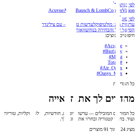
לפי מותג
Acuvue
Alcon
Bausch & Lomb
CooperVision
לפי סוג
עדשות מגע מולטיפוקל
עדשות טוריות – עם צילינדר
הסיפור שלנו
הבחירה בנו
השוואות
חיפושים נפוצים:
#
Acuvue
#
Biofinity
#
Moist
Total1
#
#
Air_Optix
#
Oasys_Max
כל העדשות
מחדדים לך את הראייה
כל המותגים המובילים — עדשות יומיות, חודשיות, מולטיפוקליות, טוריות
ועוד. בחר/י קטגוריה ובחר/י את הזוג שלך.
מציג
24
מתוך
91
מוצרים