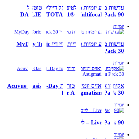
עדשות מגע יומיות מולטיפוקל דייליס טוטאל
DAILIES TOTAL1® Multifocal Pack 90
יומיות
עדשות מגע יומיות טוריות מיי דיי MyDay Toric
Pack 30
יומיות
אקיוביו אואזיס יומיות טוריות Acuvue Oasis 1-Day
for Astigmatism Pack 30
יומיות
Live Pack 90 – לייב
יומיות