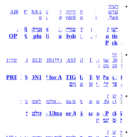
חודשיות
עדשות מגע חודשיות טוריות אייר אופטיקס AIR
OPTIX® plus HydraGlyde® for Astigmatism
Pack 3
יומיות
PRECISION1™ for ASTIGMATISM Pack 30
– פרסיז’ן1 לאסטיגמטים
חודשיות
Ultra for Astigmatism Pack 6 – אולטרה
לאסטיגמטים
חודשיות