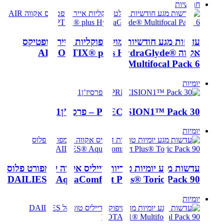
חודשיות
עדשות מגע חודשיות מולטיפוקליות אייר אופטיקס
אקווה AIR OPTIX® plus HydraGlyde®
Multifocal Pack 6
יומיות
PRECISION1™ Pack 30 – פרסיז’ן1
יומיות
עדשות מגע יומיות טוריות דייליס אקווה קומפורט פלוס
DAILIES® AquaComfort Plus® Toric Pack 90
יומיות