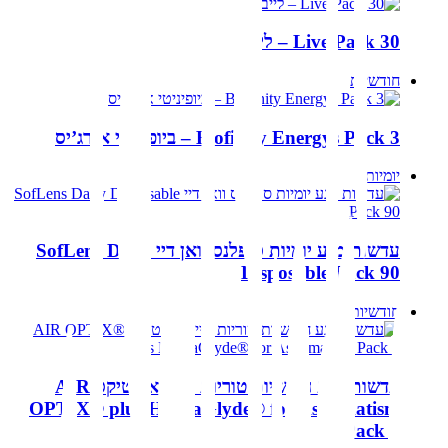
Live Pack 30 – לייב
חודשיות
Biofinity Energys Pack 3 – ביופיניטי אנרג’יס
יומיות
עדשות מגע יומיות סופלנס וואן דיי SofLens Daily
Disposable Pack 90
חודשיות
עדשות מגע חודשיות טוריות אייר אופטיקס AIR
OPTIX® plus HydraGlyde® for Astigmatism
Pack 6