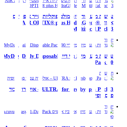
עדשות מגע חודשיות מולטיפוקליות אייר אופטיקס
אקווה AIR OPTIX® plus HydraGlyde®
Multifocal Pack 3
יומיות
עדשות מגע יומיות מיי דיי MyDay Daily Disposable
Pack 90
חודשיות
ULTRA for Presbyopia Pack 3 – אולטרה עבור
פרסביופיה
יומיות