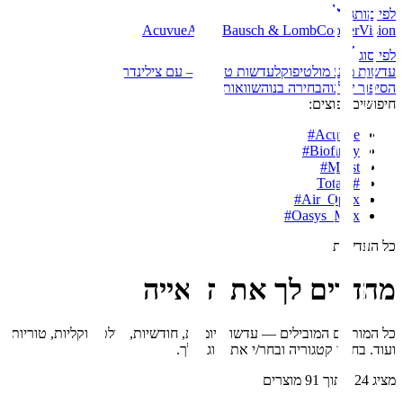
לפי מותג
Acuvue
Alcon
Bausch & Lomb
CooperVision
לפי סוג
עדשות מגע מולטיפוקל
עדשות טוריות – עם צילינדר
הסיפור שלנו
הבחירה בנו
השוואות
חיפושים נפוצים:
#
Acuvue
#
Biofinity
#
Moist
Total1
#
#
Air_Optix
#
Oasys_Max
כל העדשות
מחדדים לך את הראייה
כל המותגים המובילים — עדשות יומיות, חודשיות, מולטיפוקליות, טוריות
ועוד. בחר/י קטגוריה ובחר/י את הזוג שלך.
מציג
24
מתוך
91
מוצרים