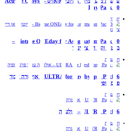
עדשות מגע יומיות אקיוביו אואזיס Acuvue Oasys 1-
Day Pack 90
יומיות
Biotrue ONEday for Astigmatism Pack 30 –
ביוטרו וואן דיי צילינדר
חודשיות
ULTRA for Presbyopia Pack 6 – אולטרה עבור
פרסביופיה
חודשיות
ULTRA Pack 6 – אולטרה
חודשיות