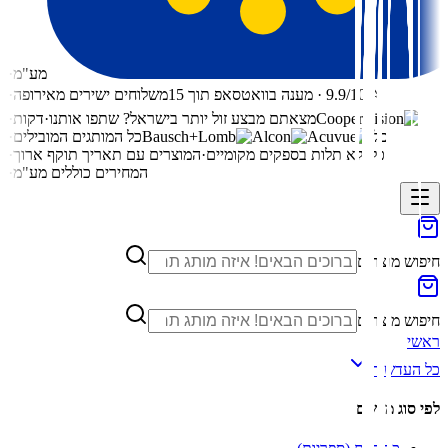
מע"מ
·
⭐ 9.9/10 · מענה בוואטסאפ תוך 15
משלוחים ישירים מאירופה
·
מצאתם מבצע זול יותר בישראל? שתפו אותנו
·
דקות
·
כל
כל המותגים המובילים
·
כל
ללא תלות בספקים מקומיים
·
המוצרים עם תאריך תוקף ארוך
·
המחירים כוללים מע"מ
·
חיפוש מוצרים
חיפוש מוצרים
ראשי
כל העדשות
לפי סוג מרשם