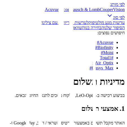
לפי מותג
Acuvue
Alcon
Bausch & Lomb
CooperVision
לפי סוג
עדשות מגע מולטיפוקל
עדשות טוריות – עם צילינדר
הסיפור שלנו
הבחירה בנו
השוואות
חיפושים נפוצים:
#
Acuvue
#
Biofinity
#
Moist
Total1
#
#
Air_Optix
#
Oasys_Max
מדיניות תשלום
בביצוע רכישה ב-LeO-Optic, הלקוח מסכים לתנאי החיוב הבאים.
1. אמצעי תשלום
האתר מקבל תשלום באמצעות כרטיס אשראי / חיוב, Google Pay ו-