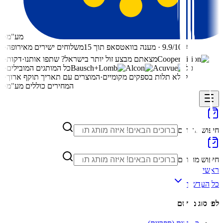
מע"מ
·
⭐ 9.9/10 · מענה בוואטסאפ תוך 15
משלוחים ישירים מאירופה
·
מצאתם מבצע זול יותר בישראל? שתפו אותנו
·
דקות
·
כל
כל המותגים המובילים
·
כל
ללא תלות בספקים מקומיים
·
המוצרים עם תאריך תוקף ארוך
·
המחירים כוללים מע"מ
·
חיפוש מוצרים
חיפוש מוצרים
ראשי
כל העדשות
לפי סוג מרשם